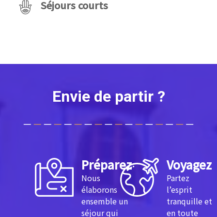
Séjours courts
Envie de partir ?
Préparez
Voyagez
Nous
Partez
élaborons
l’esprit
ensemble un
tranquille et
séjour qui
en toute