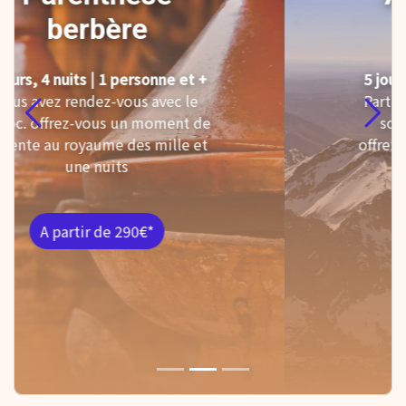
Toubkal
5 jours, 4 nuits | 1 personne et +
Partez à l'ascension du plus haut
sommet d'Afrique du Nord,
Previous
Next
offrez-vous le Toubkal et ses 4167
m !
A partir de 395€*