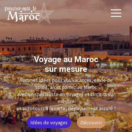
Voyage au Maroc
sur mesure
Aucunes idées pour vos vacances, envie de
Précédent
Su
soleil, alors partez au Maroc
avec un spécialiste en voyages et circuits sur
mesure
et autotours à la carte, dépaysement assuré !
Idées de voyages
Découvrir