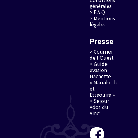
générales
> F.A.Q.
> Mentions
légales
Presse
> Courrier
de l’Ouest
> Guide
évasion
Hachette
« Marrakech
et
Essaouira »
> Séjour
Ados du
Vinc’