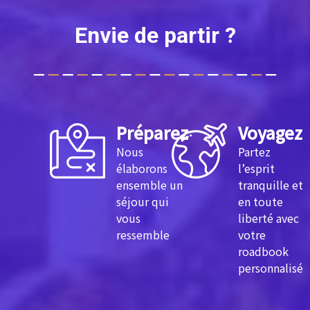
Envie de partir ?
Préparez
Voyagez
Nous
Partez
élaborons
l’esprit
ensemble un
tranquille et
séjour qui
en toute
vous
liberté avec
ressemble
votre
roadbook
personnalisé