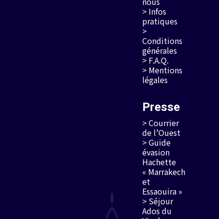
nous
> Infos
pratiques
>
Conditions
générales
> F.A.Q.
> Mentions
légales
Presse
> Courrier
de l’Ouest
> Guide
évasion
Hachette
« Marrakech
et
Essaouira »
> Séjour
Ados du